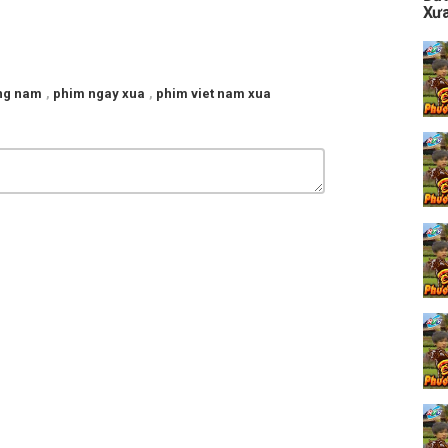
Xưa
ng nam
,
phim ngay xua
,
phim viet nam xua