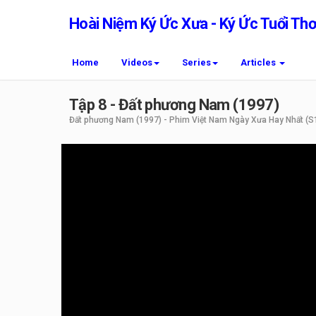
Hoài Niệm Ký Ức Xưa - Ký Ức Tuổi Th
Home
Videos
Series
Articles
Tập 8 - Đất phương Nam (1997)
Đất phương Nam (1997) - Phim Việt Nam Ngày Xưa Hay Nhất
(S