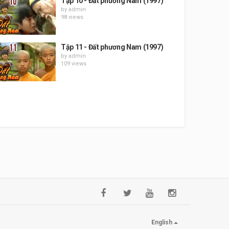
Tập 10 - Đất phương Nam (1997)
by
admin
98 views
Tập 11 - Đất phương Nam (1997)
by
admin
109 views
English