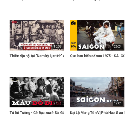
10:03
26:24
Thiên địa hội tại "Nam kỳ lục tỉnh" ở Nam Kỳ đáng sợ ra sao?
Qua bao biến cố sau 1975 - SÀI GÒN vẫn
27:36
12:01
Tứ Đổ Tường - Cờ Bạc xưa ở Sài Gòn - Người Sài Gòn Xưa
Đại Lộ Mang Tên Vị Phú Hào Giàu Nhì N