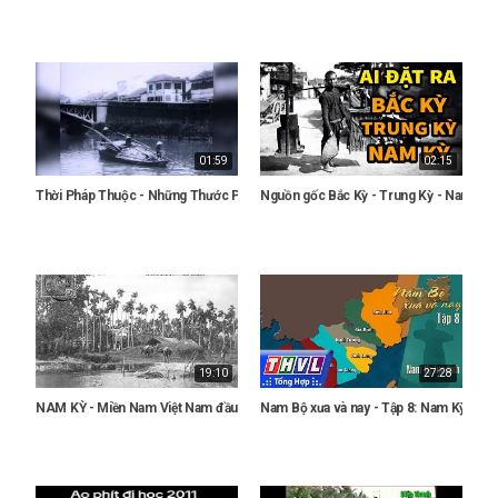
01:59
02:15
Thời Pháp Thuộc - Những Thước Phim Xưa Việt Nam
Nguồn gốc Bắc Kỳ - Trung Kỳ - Nam Kỳ
19:10
27:28
NAM KỲ - Miền Nam Việt Nam đầu thế kỷ 20
Nam Bộ xưa và nay - Tập 8: Nam Kỳ lục t