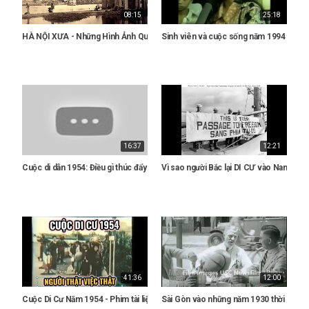
08:15
25:18
HÀ NỘI XƯA - Những Hình Ảnh Quý Hiếm Về Hà Nội Có Thể Bạn Chưa Biết
Sinh viên và cuộc sống năm 1994 - Ký ứ
16:37
12:21
Cuộc di dân 1954: Điều gì thúc đẩy dân Bắc di cư vào Nam?
Vì sao người Bắc lại DI CƯ vào Nam 1954
41:36
12:00
Cuộc Di Cư Năm 1954 - Phim tài liệu
Sài Gòn vào những năm 1930 thời còn P