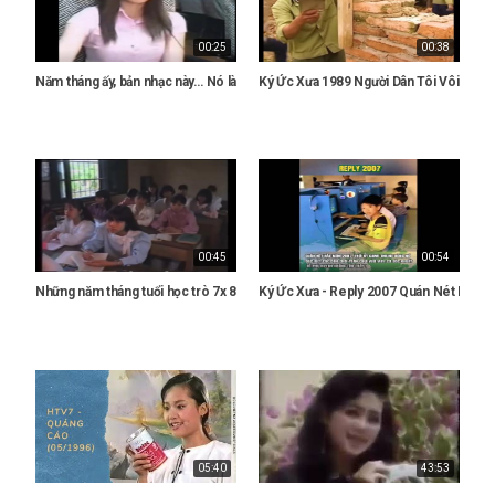
00:25
00:38
Năm tháng ấy, bản nhạc này… Nó làm cho tôi tuổi trẻ không thể quay lại được n
Ký Ức Xưa 1989 Người Dân Tôi Vôi Để X
00:45
00:54
Những năm tháng tuổi học trò 7x 8x 9x
Ký Ức Xưa - Reply 2007 Quán Nét Ngày 
05:40
43:53