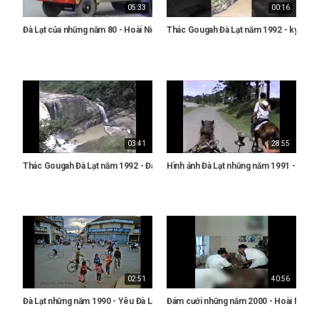
05:33
00:16
Đà Lạt của những năm 80 - Hoài Niệm Về Đà Lạt Xưa
Thác Gougah Đà Lạt năm 1992 - ký ức đà 
03:41
28:55
Thác Gougah Đà Lạt năm 1992 - Đà Lạt Xưa
Hình ảnh Đà Lạt những năm 1991 - Ký Ức
02:51
40:56
Đà Lạt những năm 1990 - Yêu Đà Lạt Xưa
Đám cưới những năm 2000 - Hoài Niệm 