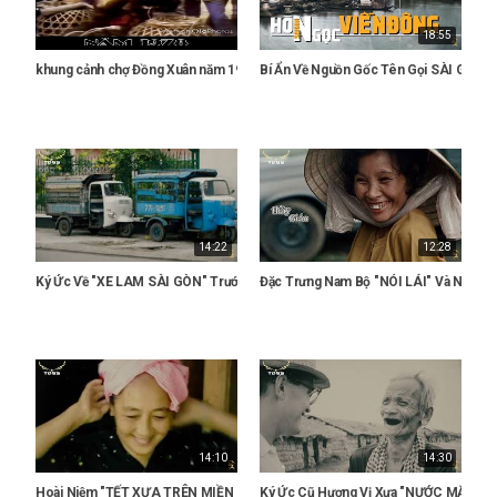
18:55
khung cảnh chợ Đồng Xuân năm 1978 - Ký ức xưa
Bí Ẩn Về Nguồn Gốc Tên Gọi SÀI GÒN 
14:22
12:28
Ký Ức Về "XE LAM SÀI GÒN" Trước 1975 và chương trình “HỮU SẢN HÓA” Gó
Đặc Trưng Nam Bộ "NÓI LÁI" Và Những C
14:10
14:30
Hoài Niệm "TẾT XƯA TRÊN MIỀN QUÊ"- Hoài Niệm NAM KỲ LỤC TỈNH
Ký Ức Cũ Hương Vị Xưa "NƯỚC MẮM TĨN