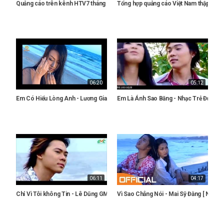
Quảng cáo trên kênh HTV7 tháng 5 năm 1996 - Ký ức xưa
Tổng hợp quảng cáo Việt Nam thập niên 
06:20
05:12
Em Có Hiểu Lòng Anh - Lương Gia Huy [ Nhạc Trẻ Hot Thời 8x ]
Em Là Ánh Sao Băng - Nhạc Trẻ Được Yê
06:11
04:17
Chỉ Vì Tôi không Tin - Lê Dũng GMC [ Nhạc Trẻ 8x 9x Được Yêu Thích ]
Vì Sao Chẳng Nói - Mai Sỹ Đằng [ Nhạc T