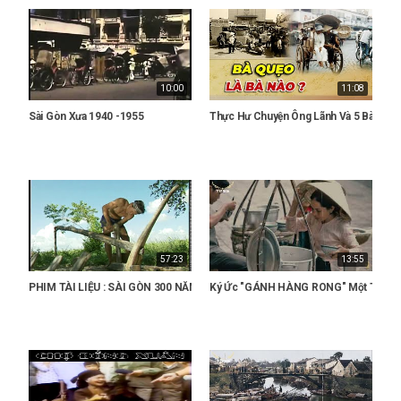
10:00
11:08
Sài Gòn Xưa 1940 -1955
Thực Hư Chuyện Ông Lãnh Và 5 Bà Vợ N
57:23
13:55
PHIM TÀI LIỆU : SÀI GÒN 300 NĂM - Sài Gòn Xưa
Ký Ức "GÁNH HÀNG RONG" Một Thuở Tr