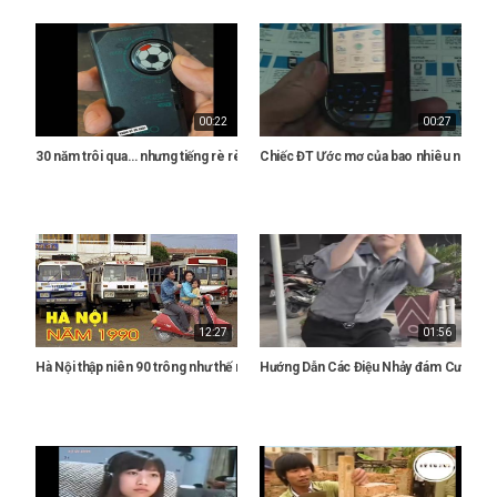
00:22
00:27
30 năm trôi qua… nhưng tiếng rè rè từ chiếc radio nhỏ vẫn còn vang trong ký ứ
Chiếc ĐT Ước mơ của bao nhiêu người n
12:27
01:56
Hà Nội thập niên 90 trông như thế nào - Hà Nội Xưa
Hướng Dẫn Các Điệu Nhảy đám Cưới Ngà