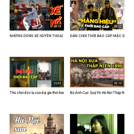
28:13
08:22
NHỮNG DÒNG XE HUYỀN THOẠI THẬP NIÊN 80 90 Ở VIỆT NAM - KÝ ỨC XƯ
DÂN CHƠI THỜI BAO CẤP MẶC GÌ - Ký 
20:43
05:13
Thú chơi độc lạ của đại gia thời bao cấp giai đoạn lịch sử đáng nhớ của Việt Nam
Bộ Ảnh Cực Quý Về Hà Nội Thập Niên 18