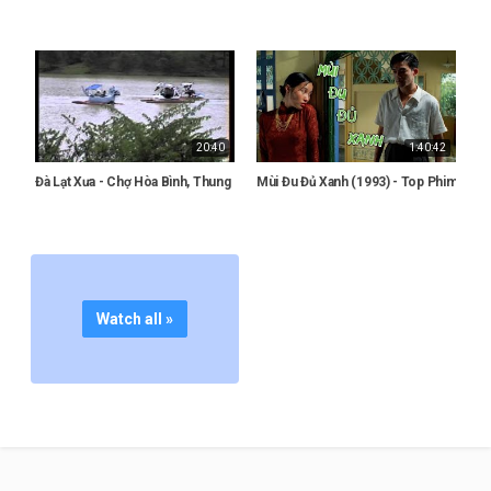
20:40
1:40:42
Đà Lạt Xưa - Chợ Hòa Bình, Thung Lũng Tình Yêu Đà Lạt năm 1992
Mùi Đu Đủ Xanh (1993) - Top Phim Việt
Watch all »