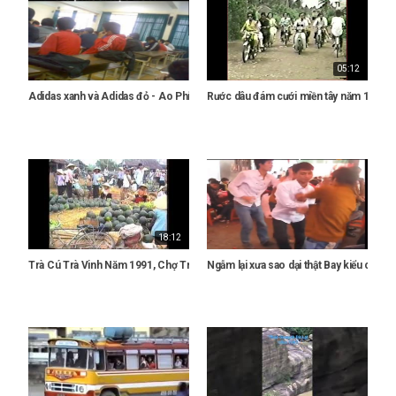
05:12
Adidas xanh và Adidas đỏ - Ao Phít đi học ngày xưa 8x 9x còn nhớ
Rước dâu đám cưới miền tây năm 1990Tr
18:12
Trà Cú Trà Vinh Năm 1991, Chợ Trà Cú Cuối Năm 1991- Ký Ức Trà Vinh Xưa
Ngẫm lại xưa sao dại thật Bay kiểu chêu 