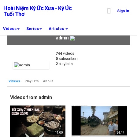
Hoài Niệm Ký Ức Xưa - Ký Ức
Sign In
Tuổi Thơ
Videos
Series
Articles
admin
744
videos
0
subscribers
2
playlists
Videos
Playlists
About
Videos from admin
14:00
54:47