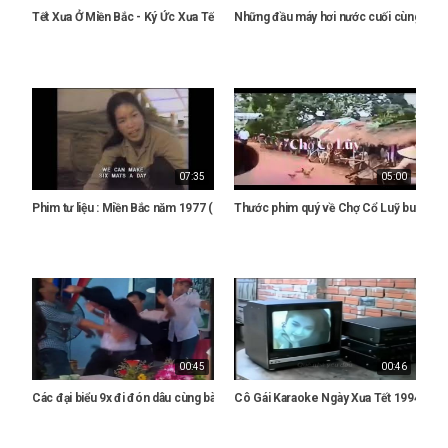
Tết Xưa Ở Miền Bắc - Ký Ức Xưa Tết Việt Nam
Những đầu máy hơi nước cuối cùng của 
07:35
05:00
Phim tư liệu : Miền Bắc năm 1977 (Hà Nội, Quảng Ninh và Thái Bình)
Thước phim quý về Chợ Cổ Luỹ buổi sáng
00:45
00:46
Các đại biểu 9x đi đón dâu cùng bài nhạc huyền thoại một thời
Cô Gái Karaoke Ngày Xưa Tết 1994