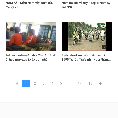
NAM KỲ - Miền Nam Việt Nam đầu
Nam Bộ xưa và nay - Tập 8: Nam Kỳ
thế kỷ 20
lục tỉnh
05:12
Adidas xanh và Adidas đỏ - Ao Phít
Rước dâu đám cưới miền tây năm
đi học ngày xưa 8x 9x còn nhớ
1990Trà Cú Trà Vinh - Hoài Niệm...
1
2
3
4
5
...
14
15