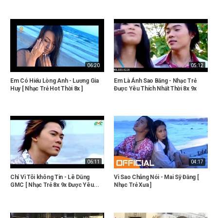
06:20
05:12
Em Có Hiểu Lòng Anh - Lương Gia
Em Là Ánh Sao Băng - Nhạc Trẻ
Huy [ Nhạc Trẻ Hot Thời 8x ]
Được Yêu Thích Nhất Thời 8x 9x
06:11
04:17
Chỉ Vì Tôi không Tin - Lê Dũng
Vì Sao Chẳng Nói - Mai Sỹ Đằng [
GMC [ Nhạc Trẻ 8x 9x Được Yêu...
Nhạc Trẻ Xưa ]