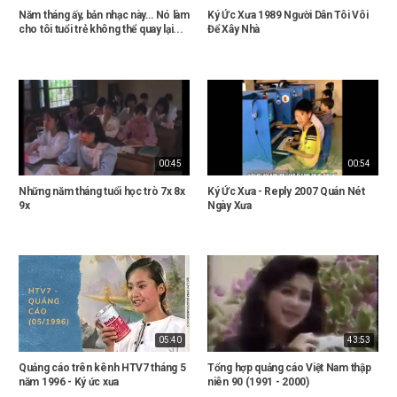
Năm tháng ấy, bản nhạc này… Nó làm
Ký Ức Xưa 1989 Người Dân Tôi Vôi
cho tôi tuổi trẻ không thể quay lại...
Để Xây Nhà
00:45
00:54
Những năm tháng tuổi học trò 7x 8x
Ký Ức Xưa - Reply 2007 Quán Nét
9x
Ngày Xưa
05:40
43:53
Quảng cáo trên kênh HTV7 tháng 5
Tổng hợp quảng cáo Việt Nam thập
năm 1996 - Ký ức xưa
niên 90 (1991 - 2000)