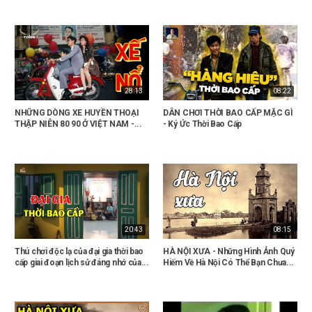
28:13
08:22
NHỮNG DÒNG XE HUYỀN THOẠI
DÂN CHƠI THỜI BAO CẤP MẶC GÌ
THẬP NIÊN 80 90 Ở VIỆT NAM -...
- Ký Ức Thời Bao Cấp
20:43
08:15
Thú chơi độc lạ của đại gia thời bao
HÀ NỘI XƯA - Những Hình Ảnh Quý
cấp giai đoạn lịch sử đáng nhớ của...
Hiếm Về Hà Nội Có Thể Bạn Chưa...