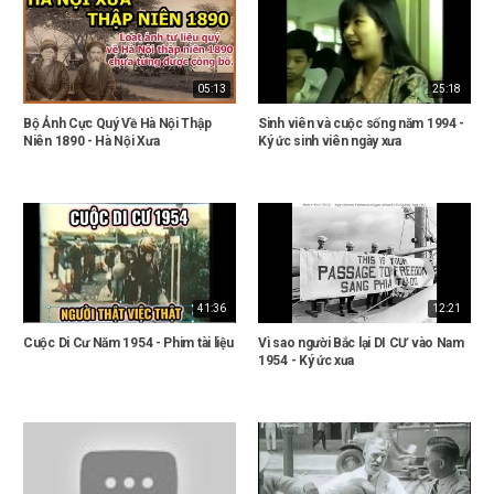
05:13
25:18
Bộ Ảnh Cực Quý Về Hà Nội Thập
Sinh viên và cuộc sống năm 1994 -
Niên 1890 - Hà Nội Xưa
Ký ức sinh viên ngày xưa
41:36
12:21
Cuộc Di Cư Năm 1954 - Phim tài liệu
Vì sao người Bắc lại DI CƯ vào Nam
1954 - Ký ức xưa