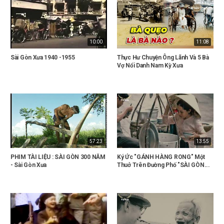
10:00
11:08
Sài Gòn Xưa 1940 -1955
Thực Hư Chuyện Ông Lãnh Và 5 Bà
Vợ Nổi Danh Nam Kỳ Xưa
57:23
13:55
PHIM TÀI LIỆU : SÀI GÒN 300 NĂM
Ký Ức "GÁNH HÀNG RONG" Một
- Sài Gòn Xưa
Thuở Trên Đường Phố "SÀI GÒN...