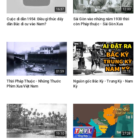
16:37
12:00
Cuộc di dân 1954: Điều gì thúc đẩy
Sài Gòn vào những năm 1930 thời
dân Bắc di cư vào Nam?
còn Pháp thuộc - Sài Gòn Xưa
01:59
02:15
Thời Pháp Thuộc - Những Thước
Nguồn gốc Bắc Kỳ - Trung Kỳ - Nam
Phim Xưa Việt Nam
Kỳ
19:10
27:28