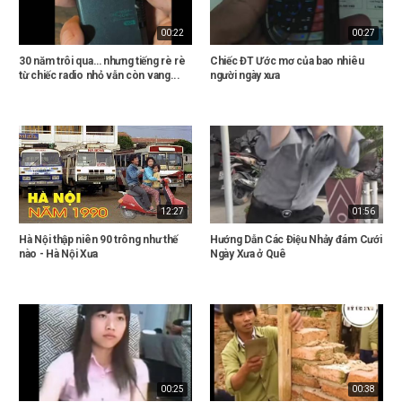
00:22
00:27
30 năm trôi qua… nhưng tiếng rè rè
Chiếc ĐT Ước mơ của bao nhiêu
từ chiếc radio nhỏ vẫn còn vang...
người ngày xưa
12:27
01:56
Hà Nội thập niên 90 trông như thế
Hướng Dẫn Các Điệu Nhảy đám Cưới
nào - Hà Nội Xưa
Ngày Xưa ở Quê
00:25
00:38