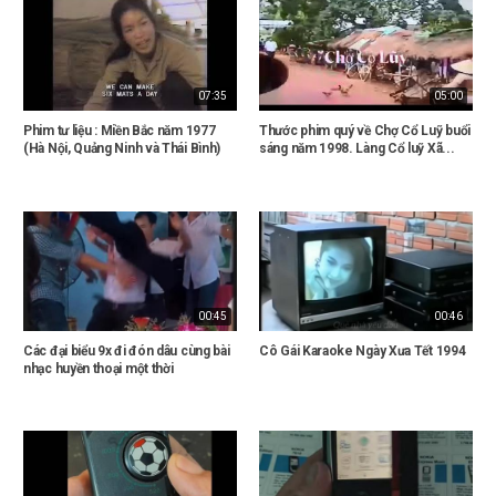
07:35
05:00
Phim tư liệu : Miền Bắc năm 1977
Thước phim quý về Chợ Cổ Luỹ buổi
(Hà Nội, Quảng Ninh và Thái Bình)
sáng năm 1998. Làng Cổ luỹ Xã...
00:45
00:46
Các đại biểu 9x đi đón dâu cùng bài
Cô Gái Karaoke Ngày Xưa Tết 1994
nhạc huyền thoại một thời