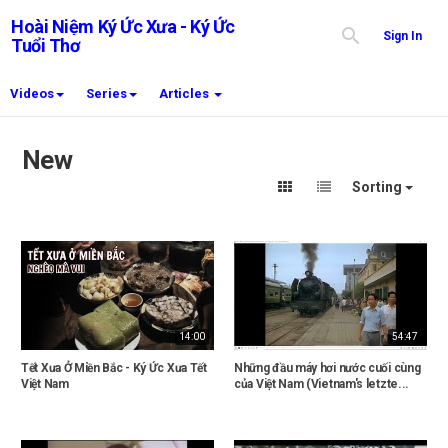
Hoài Niệm Ký Ức Xưa - Ký Ức
Sign In
Tuổi Thơ
Videos
Series
Articles
New
Sorting
14:00
54:47
Tết Xưa Ở Miền Bắc - Ký Ức Xưa Tết
Những đầu máy hơi nước cuối cùng
Việt Nam
của Việt Nam (Vietnam's letzte...