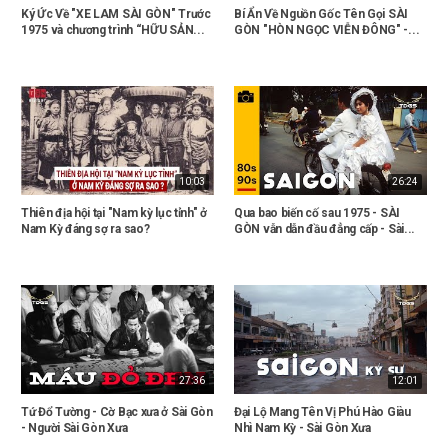
Ký Ức Về "XE LAM SÀI GÒN" Trước
Bí Ẩn Về Nguồn Gốc Tên Gọi SÀI
1975 và chương trình “HỮU SẢN...
GÒN "HÒN NGỌC VIỄN ĐÔNG" -...
10:03
26:24
Thiên địa hội tại "Nam kỳ lục tỉnh" ở
Qua bao biến cố sau 1975 - SÀI
Nam Kỳ đáng sợ ra sao?
GÒN vẫn dẫn đầu đẳng cấp - Sài...
27:36
12:01
Tứ Đổ Tường - Cờ Bạc xưa ở Sài Gòn
Đại Lộ Mang Tên Vị Phú Hào Giàu
- Người Sài Gòn Xưa
Nhì Nam Kỳ - Sài Gòn Xưa