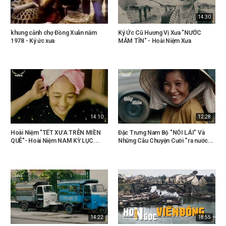
14:30
khung cảnh chợ Đồng Xuân năm
Ký Ức Cũ Hương Vị Xưa "NƯỚC
1978 - Ký ức xưa
MẮM TĨN" - Hoài Niệm Xưa
14:10
12:28
Hoài Niệm "TẾT XƯA TRÊN MIỀN
Đặc Trưng Nam Bộ "NÓI LÁI" Và
QUÊ"- Hoài Niệm NAM KỲ LỤC...
Những Câu Chuyện Cười “ra nước...
14:22
18:55