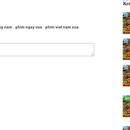
Xưa
ng nam
,
phim ngay xua
,
phim viet nam xua
NO