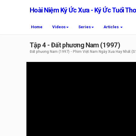
Hoài Niệm Ký Ức Xưa - Ký Ức Tuổi Th
Home
Videos
Series
Articles
Tập 4 - Đất phương Nam (1997)
Đất phương Nam (1997) - Phim Việt Nam Ngày Xưa Hay Nhất
(S