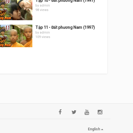
Tập 10 - Đất phương Nam (1997)
by
admin
98 views
Tập 11 - Đất phương Nam (1997)
by
admin
109 views
English