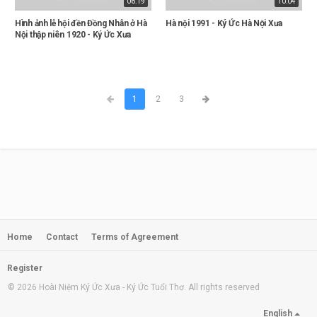
06:19
10:04
Hình ảnh lễ hội đền Đồng Nhân ở Hà
Hà nội 1991 - Ký Ức Hà Nội Xưa
Nội thập niên 1920 - Ký Ức Xưa
1
2
3
Home
Contact
Terms of Agreement
Register
© 2026 Hoài Niệm Ký Ức Xưa - Ký Ức Tuổi Thơ. All rights reserved
English