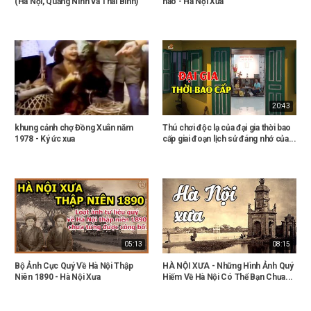
(Hà Nội, Quảng Ninh và Thái Bình)
nào - Hà Nội Xưa
20:43
khung cảnh chợ Đồng Xuân năm
Thú chơi độc lạ của đại gia thời bao
1978 - Ký ức xưa
cấp giai đoạn lịch sử đáng nhớ của...
05:13
08:15
Bộ Ảnh Cực Quý Về Hà Nội Thập
HÀ NỘI XƯA - Những Hình Ảnh Quý
Niên 1890 - Hà Nội Xưa
Hiếm Về Hà Nội Có Thể Bạn Chưa...