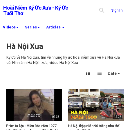
Hoài Niệm Ký Ức Xưa - Ký Ức
Sign In
Tuổi Thơ
Videos
Series
Articles
Hà Nội Xưa
Ký ức về Hà Nội xưa, tìm về những ký ức hoài niềm xưa về Hà Nội xưa
cũ. Hình ảnh Hà Nộin xưa, video Hà Nội Xưa
Date
07:35
12:27
Phim tư liệu : Miền Bắc năm 1977
Hà Nội thập niên 90 trông như thế