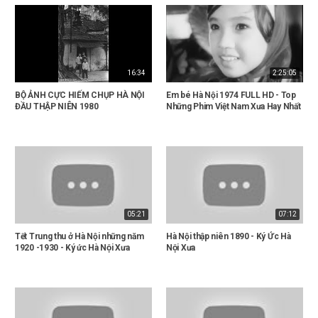
16:34
2:25:05
BỘ ẢNH CỰC HIẾM CHỤP HÀ NỘI
Em bé Hà Nội 1974 FULL HD - Top
ĐẦU THẬP NIÊN 1980
Những Phim Việt Nam Xưa Hay Nhất
05:21
07:12
Tết Trung thu ở Hà Nội những năm
Hà Nội thập niên 1890 - Ký Ức Hà
1920 -1930 - Ký ức Hà Nội Xưa
Nội Xưa