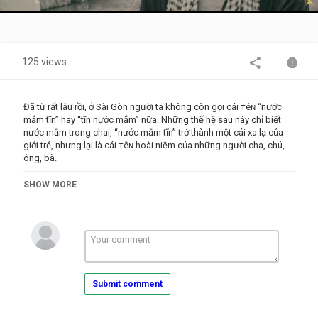
Video
125 views
Đã từ rất lâu rồi, ở Sài Gòn người ta không còn gọi cái тêɴ “nước
mắm tĩn” hay “tĩn nước mắm” nữa. Những thế hệ sau này chỉ biết
nước mắm trong chai, “nước mắm tĩn” trở thành một cái xa lạ của
giới trẻ, nhưng lại là cái тêɴ hoài niệm của những người cha, chú,
ông, bà.
Tên gọi “nước mắm Tĩn” xuất phát từ gần 300 trăm năm trước khi
SHOW MORE
người dân làng chài xưa tại Phan Thiết thời bấy giờ kéo rút nước
mắm rin nguyên chất (mắm nhỉ nước đầu tiên) từ thùng lều gỗ cho
vào cái tĩn gốm (bình gốm) chở ghe bầu bán chạy nhất Việt Nam
ngày xưa. Do rất sánh đặc thịt cá, nên một chai nước mắm Tĩn về
nguyên tắc có тнể làm ra 3 đến 4 chai nước mắm thông thường.
Nguồn:
Submit comment
https://gocxua.net/sai-gon-xua/18686.html?
fbclid=IwAR0kC5gIR06F7GZ_Y8Vbqa72YjQirThuExynCsojUQrmsGe_NQj