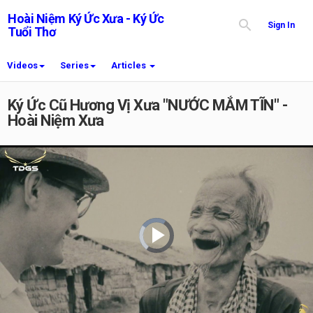
Hoài Niệm Ký Ức Xưa - Ký Ức
Sign In
Tuổi Thơ
Videos
Series
Articles
Ký Ức Cũ Hương Vị Xưa "NƯỚC MẮM TĨN" -
Hoài Niệm Xưa
Video
Player
is
loading.
Play