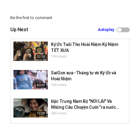
THEO DẤU GIÀY SÔ
♪ Youtube:
https://www.youtube.com/user/lucfilms
♪ Facebook:
https://www.facebook.com/theodaugiayso
Be the first to comment
-----------------------------------------------------------------------------------------
#saigonxua #nuocmamtin #thoixua
Up Next
Autoplay
#kyucmiennam #hoainiem
#kyucvuive
Ký Ức Tuổi Thơ Hoài Niệm Kỷ Niệm
Category
TẾT XƯA
Ký Ức Ngày Xưa
134 views
32:10
Tags
SÀI GÒN XƯA
,
nước mắm tĩn
,
hoài niệm
SaiGon xưa -Tháng tư về Ký Ức và
Hoài Niệm
164 views
40:49
Đặc Trưng Nam Bộ "NÓI LÁI" Và
Những Câu Chuyện Cười “ra nước...
240 views
12:28
Đà Lạt của những năm 80 - Hoài
Niệm Về Đà Lạt Xưa