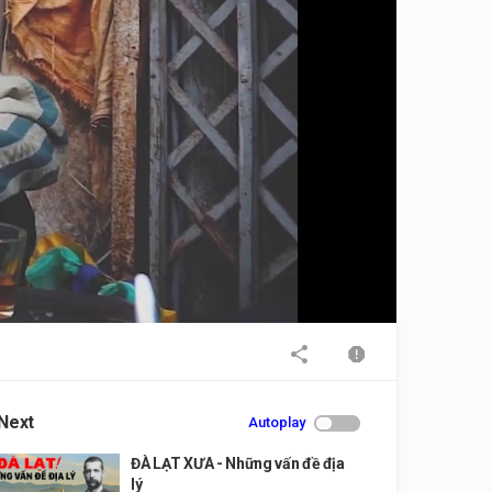
Next
Autoplay
ĐÀ LẠT XƯA - Những vấn đề địa
lý