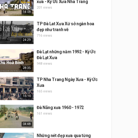
xưa - Ký Ức Xưa Nha Trang
201 views
14:09
TP Đà Lat Xưa Xứ sở ngàn hoa
đẹp như tranh vẽ
716 views
24:29
Đà Lạt những năm 1992 - Ký Ức
Đà Lạt Xưa
948 views
28:35
TP Nha Trang Ngày Xưa - Ký Ức
Xưa
165 views
16:10
Đà Nẵng xưa 1960 - 1972
161 views
04:48
Những nét đẹp xưa qua từng