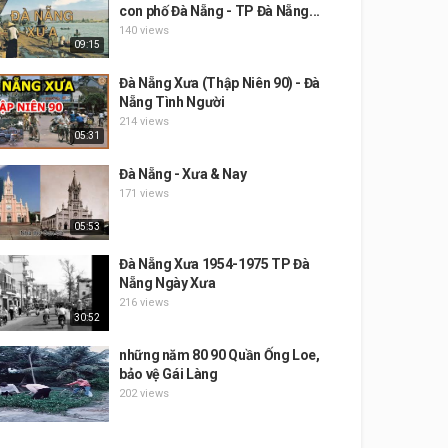
con phố Đà Nẵng - TP Đà Nẵng...
140 views
09:15
Đà Nẵng Xưa (Thập Niên 90) - Đà
Nẵng Tình Người
214 views
05:31
Đà Nẵng - Xưa & Nay
171 views
05:53
Đà Nẵng Xưa 1954-1975 TP Đà
Nẵng Ngày Xưa
216 views
30:52
những năm 80 90 Quần Ống Loe,
bảo vệ Gái Làng
202 views