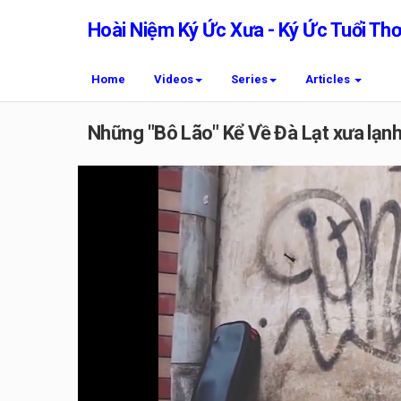
Hoài Niệm Ký Ức Xưa - Ký Ức Tuổi Th
Home
Videos
Series
Articles
Những "Bô Lão" Kể Về Đà Lạt xưa lạnh