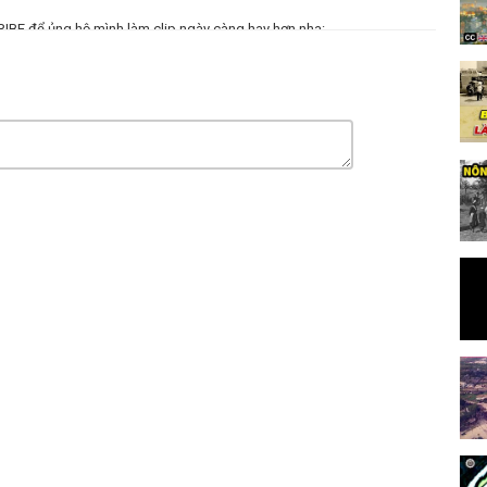
BE để ủng hộ mình làm clip ngày càng hay hơn nha:
ongdalat
g/kenhcuocsongdalat
lat.com