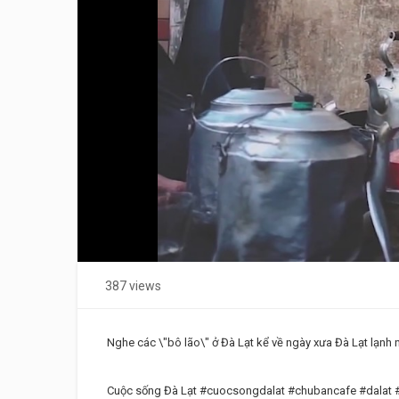
387 views
Nghe các \"bô lão\" ở Đà Lạt kể về ngày xưa Đà Lạt lạnh 
Cuộc sống Đà Lạt #cuocsongdalat #chubancafe #dalat 