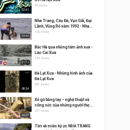
92 views
02:41
Nha Trang, Cầu Đá, Vạn Giã, Đại
Lãnh, Vũng Rô năm 1992 - Nha...
100 views
33:40
Bắc Hà qua những tấm ảnh xưa -
Lào Cai Xưa
144 views
01:11
Đà Lạt Xưa - Những hình ảnh của
Đà Lạt Xưa
281 views
08:34
Xẻ gỗ bằng tay – nghệ thuật và
công sức của những người thợ...
231 views
00:27
Tìm về miền ký ức NHA TRANG