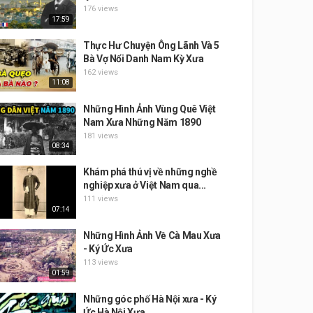
176 views
17:59
Thực Hư Chuyện Ông Lãnh Và 5
Bà Vợ Nổi Danh Nam Kỳ Xưa
162 views
11:08
Những Hình Ảnh Vùng Quê Việt
Nam Xưa Những Năm 1890
181 views
08:34
Khám phá thú vị về những nghề
nghiệp xưa ở Việt Nam qua...
111 views
07:14
Những Hình Ảnh Về Cà Mau Xưa
- Ký Ức Xưa
113 views
01:59
Những góc phố Hà Nội xưa - Ký
Ức Hà Nội Xưa