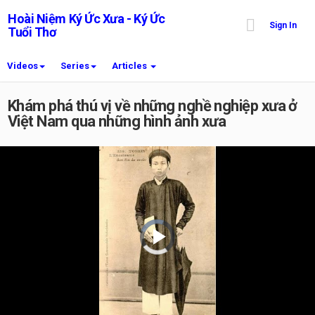
Hoài Niệm Ký Ức Xưa - Ký Ức
Sign In
Tuổi Thơ
Videos
Series
Articles
Khám phá thú vị về những nghề nghiệp xưa ở
Việt Nam qua những hình ảnh xưa
Video
Player
is
loading.
Play