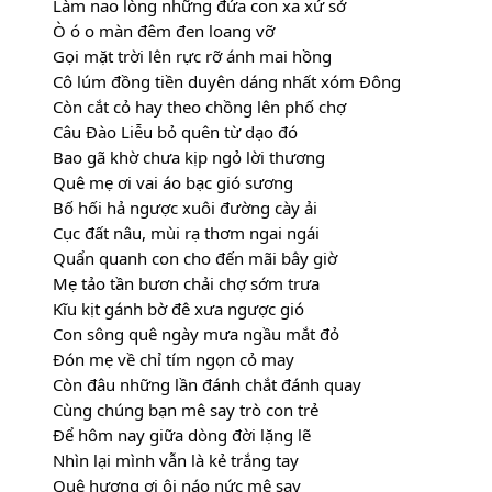
Làm nao lòng những đứa con xa xứ sở
Ò ó o màn đêm đen loang vỡ
Gọi mặt trời lên rực rỡ ánh mai hồng
Cô lúm đồng tiền duyên dáng nhất xóm Đông
Còn cắt cỏ hay theo chồng lên phố chợ
Câu Đào Liễu bỏ quên từ dạo đó
Bao gã khờ chưa kịp ngỏ lời thương
Quê mẹ ơi vai áo bạc gió sương
Bố hối hả ngược xuôi đường cày ải
Cục đất nâu, mùi rạ thơm ngai ngái
Quẩn quanh con cho đến mãi bây giờ
Mẹ tảo tần bươn chải chợ sớm trưa
Kĩu kịt gánh bờ đê xưa ngược gió
Con sông quê ngày mưa ngầu mắt đỏ
Đón mẹ về chỉ tím ngọn cỏ may
Còn đâu những lần đánh chắt đánh quay
Cùng chúng bạn mê say trò con trẻ
Để hôm nay giữa dòng đời lặng lẽ
Nhìn lại mình vẫn là kẻ trắng tay
Quê hương ơi ôi náo nức mê say