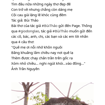
Tìm đâu nữa những ngày thơ đẹp đẽ
Con trở về nhưng chẳng còn dáng mẹ
Cội cau già lặng lẽ khóc cùng đêm
Tác giả: Bùi Thảo
Bài thơ của tác giả 
#BùiThảo
 gửi đến Page. Thông 
qua 
#giodonglao
, tác giả 
#BùiThảo
 muốn gửi đến 
các cô, bác, anh, chị, các bạn và các em lời nhắn 
qua 4 câu thơ:
"Quê mẹ ơi nỗi nhớ khôn nguôi
Bâng khuâng lắm chiều nay nơi quê lạ
Thèm được chạy chân trần trên gốc rạ
Xóm nhỏ chiều... nghi ngút khói...vào đông..."
Ảnh Trần Nguyên