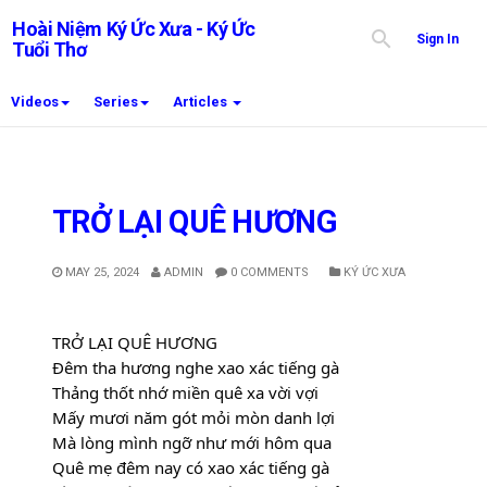
Hoài Niệm Ký Ức Xưa - Ký Ức
Sign In
Tuổi Thơ
Videos
Series
Articles
TRỞ LẠI QUÊ HƯƠNG
MAY 25, 2024
ADMIN
0 COMMENTS
KÝ ỨC XƯA
TRỞ LẠI QUÊ HƯƠNG
Đêm tha hương nghe xao xác tiếng gà
Thảng thốt nhớ miền quê xa vời vợi
Mấy mươi năm gót mỏi mòn danh lợi
Mà lòng mình ngỡ như mới hôm qua
Quê mẹ đêm nay có xao xác tiếng gà