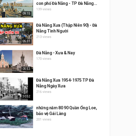
con phố Đà Nẵng - TP Đà Nẵng...
139 views
09:15
Đà Nẵng Xưa (Thập Niên 90) - Đà
Nẵng Tình Người
213 views
05:31
Đà Nẵng - Xưa & Nay
170 views
05:53
Đà Nẵng Xưa 1954-1975 TP Đà
Nẵng Ngày Xưa
216 views
30:52
những năm 80 90 Quần Ống Loe,
bảo vệ Gái Làng
201 views