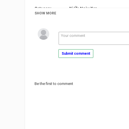
Category
Ký Ức Ngày Xưa
Tags
SHOW MORE
**********************************
xe đạp thồ ngày xưa
,
xe đập thồ
,
Submit comment
Be the first to comment