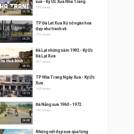
xưa - Ký Ức Xưa Nha Trang
199 views
14:09
TP Đà Lat Xưa Xứ sở ngàn hoa
đẹp như tranh vẽ
715 views
24:29
Đà Lạt những năm 1992 - Ký Ức
Đà Lạt Xưa
947 views
28:35
TP Nha Trang Ngày Xưa - Ký Ức
Xưa
163 views
16:10
Đà Nẵng xưa 1960 - 1972
160 views
04:48
Những nét đẹp xưa qua từng