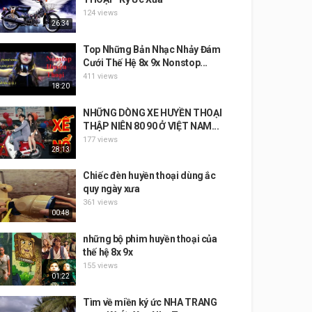
124 views
26:34
Top Những Bản Nhạc Nhảy Đám
Cưới Thế Hệ 8x 9x Nonstop...
411 views
18:20
NHỮNG DÒNG XE HUYỀN THOẠI
THẬP NIÊN 80 90 Ở VIỆT NAM...
177 views
28:13
Chiếc đèn huyền thoại dùng ắc
quy ngày xưa
361 views
00:48
những bộ phim huyền thoại của
thế hệ 8x 9x
155 views
01:22
Tìm về miền ký ức NHA TRANG