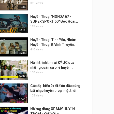
301 views
56:36
***************************************************************************
Huyền Thoại "HONDA 67 -
SUPER SPORT 50" Góc Hoài...
113 views
12:48
Huyền Thoại Tình Yêu, Nhóm
Huyền Thoại ft Vĩnh Thuyên...
440 views
05:36
Hành trình tìm lại KÝ ỨC qua
những quán cà phê huyền...
130 views
14:32
Các đại biểu 9x đi đón dâu cùng
bài nhạc huyền thoại một thời
105 views
00:45
Những dòng XE MÁY HUYỀN
THOẠI - Ký Ức Xưa