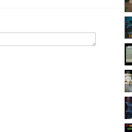
***************************************************************************
ký ức xưa