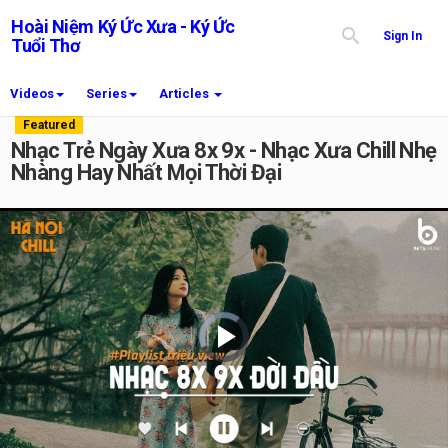
Hoài Niệm Ký Ức Xưa - Ký Ức
Sign In
Tuổi Thơ
Videos
Series
Articles
Featured
Nhạc Trẻ Ngày Xưa 8x 9x - Nhạc Xưa Chill Nhẹ
Nhàng Hay Nhất Mọi Thời Đại
Video
Player
is
loading.
Play