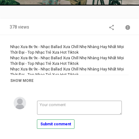
Video
378 views
Nhạc Xưa 8x 9x - Nhạc Ballad Xưa Chill Nhẹ Nhàng Hay Nhất Mọi
Thời Đại - Top Nhạc Trẻ Xưa Hot Tiktok
Nhạc Xưa 8x 9x - Nhạc Ballad Xưa Chill Nhẹ Nhàng Hay Nhất Mọi
Thời Đại - Top Nhạc Trẻ Xưa Hot Tiktok
Nhạc Xưa 8x 9x - Nhạc Ballad Xưa Chill Nhẹ Nhàng Hay Nhất Mọi
Thời Đại - Top Nhạc Trẻ Xưa Hot Tiktok
SHOW MORE
#lofichill #nhacchill #hanoichill
♪ Hà Nội Chill là kênh nhạc trẻ ballad mix lofi chill, với mong muốn
mang hình ảnh của hà Nội đến các bạn - những người chưa có cơ
hội tới với Hà Nội cũng có thể ngắm và hiểu một chút về vẻ đẹp
lãng mạn của thành phố mơ mộng này. Mình đã xây dựng nên một
Hà Nội rất thơ, rất tình trên nền nhạc chill. Hi vọng những sản phẩm
Submit comment
video của mình sẽ được mọi người đón nhận và ủng hộ nhé.
♪ Âm nhạc không chỉ để nghe, mà còn là người bạn cho tinh thần.