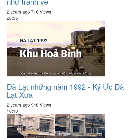
như tranh vẽ
2 years ago
716 Views
28:35
Đà Lạt những năm 1992 - Ký Ức Đà
Lạt Xưa
2 years ago
948 Views
16:10