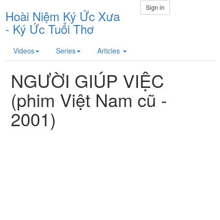
Sign in
Hoài Niệm Ký Ức Xưa
- Ký Ức Tuổi Thơ
Videos
Series
Articles
NGƯỜI GIÚP VIỆC
(phim Việt Nam cũ -
2001)