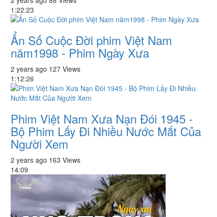
2 years ago
88 Views
1:22:23
Ẩn Số Cuộc Đời phim Việt Nam
năm1998 - Phim Ngày Xưa
2 years ago
127 Views
1:12:26
Phim Việt Nam Xưa Nạn Đói 1945 -
Bộ Phim Lấy Đi Nhiều Nước Mắt Của
Người Xem
2 years ago
163 Views
14:09