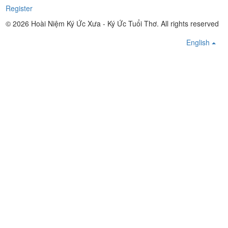
Register
© 2026 Hoài Niệm Ký Ức Xưa - Ký Ức Tuổi Thơ. All rights reserved
English