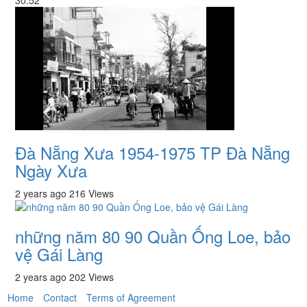
30:52
Đà Nẵng Xưa 1954-1975 TP Đà Nẵng
Ngày Xưa
2 years ago
216 Views
những năm 80 90 Quần Ống Loe, bảo
vệ Gái Làng
2 years ago
202 Views
Home
Contact
Terms of Agreement